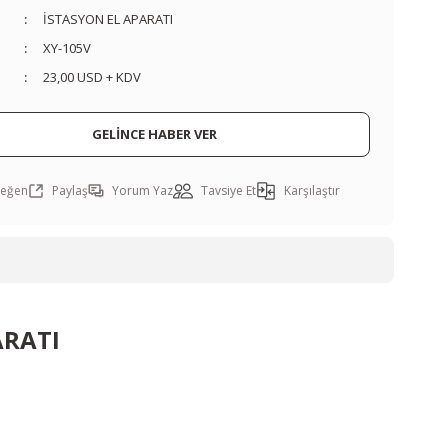
İSTASYON EL APARATI
XY-105V
23,00 USD + KDV
GELİNCE HABER VER
Paylaş
Yorum Yaz
Tavsiye Et
Karşılaştır
ARATI