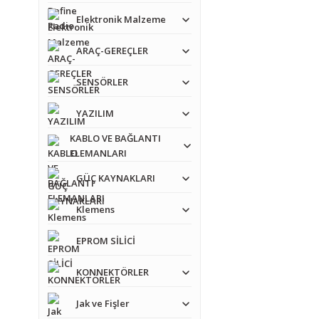
Elektronik Malzeme
Bu ürünün fiyat bilgisi,
Görüş ve önerileriniz iç
ARAÇ-GEREÇLER
Ürün resmi kalitesiz
SENSÖRLER
Ürün açıklamasında e
YAZILIM
Ürün bilgilerinde ha
KABLO VE BAĞLANTI
Ürün fiyatı diğer sit
ELEMANLARI
Bu ürüne benzer farkl
GÜÇ KAYNAKLARI
Klemens
EPROM SİLİCİ
KONNEKTÖRLER
Jak ve Fişler