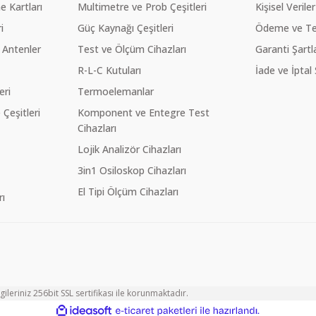
 Kartları
Multimetre ve Prob Çeşitleri
Kişisel Veriler
i
Güç Kaynağı Çeşitleri
Ödeme ve Te
 Antenler
Test ve Ölçüm Cihazları
Garanti Şartla
R-L-C Kutuları
İade ve İptal 
eri
Termoelemanlar
eşitleri
Komponent ve Entegre Test
Cihazları
Lojik Analizör Cihazları
3in1 Osiloskop Cihazları
El Tipi Ölçüm Cihazları
ı
ileriniz 256bit SSL sertifikası ile korunmaktadır.
ile
ideasoft
e-