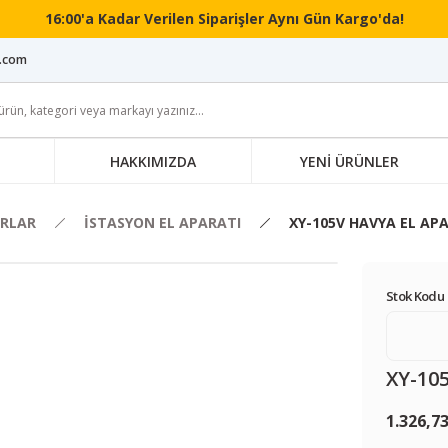
16:00'a Kadar Verilen Siparişler Aynı Gün Kargo'da!
i.com
HAKKIMIZDA
YENİ ÜRÜNLER
RLAR
İSTASYON EL APARATI
XY-105V HAVYA EL APA
Stok Kodu 
XY-10
1.326,7