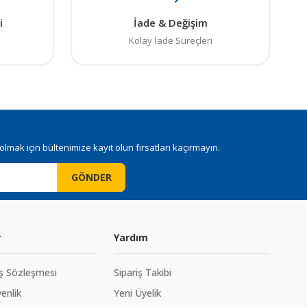
i
İade & Değişim
Kolay İade Süreçleri
mak için bültenimize kayıt olun fırsatları kaçırmayın.
GÖNDER
r
Yardım
ış Sözleşmesi
Sipariş Takibi
venlik
Yeni Üyelik