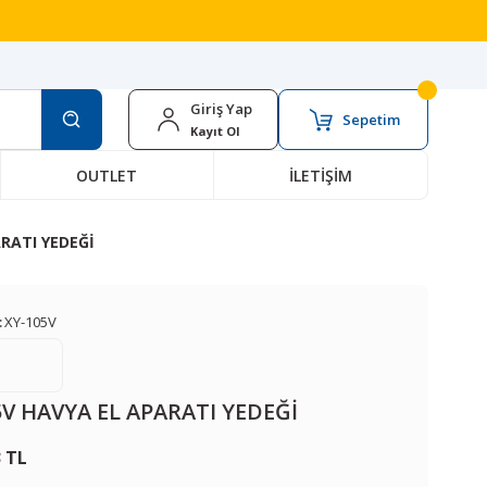
Giriş Yap
Sepetim
Kayıt Ol
OUTLET
İLETİŞİM
RATI YEDEĞİ
:
XY-105V
5V HAVYA EL APARATI YEDEĞİ
3 TL