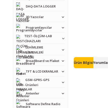
DAQ-DATA LOGGER
3D Yazıcılar
Programlayıcılar
TEST-ÖLÇÜM-LAB
CİHAZLARI
LEHİMLEME
SİSTEMLERİ
BreadBoard ve Plaket
Ürün Bilgisi
Yorumlar
TFT & LCD EKRANLAR
GSM-GPRS-GPS
Ürünleri
Antenler
Software Define Radio