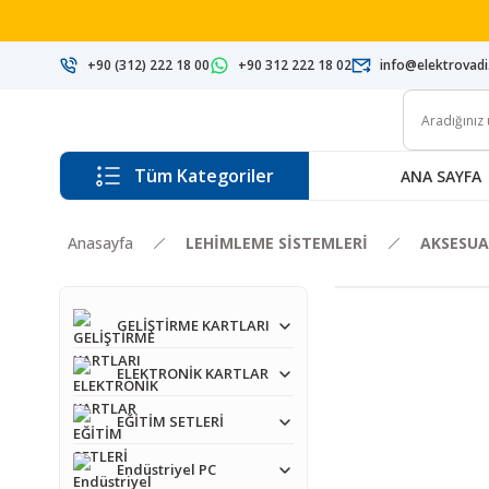
+90 (312) 222 18 00
+90 312 222 18 02
info@elektrovad
Tüm Kategoriler
ANA SAYFA
Anasayfa
LEHİMLEME SİSTEMLERİ
AKSESUA
GELİŞTİRME KARTLARI
ELEKTRONİK KARTLAR
EĞİTİM SETLERİ
Endüstriyel PC