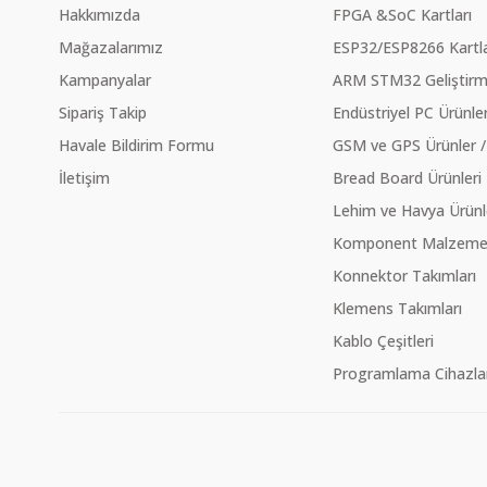
Hakkımızda
FPGA &SoC Kartları
Mağazalarımız
ESP32/ESP8266 Kartla
Kampanyalar
ARM STM32 Geliştirme
Sipariş Takip
Endüstriyel PC Ürünler
Havale Bildirim Formu
GSM ve GPS Ürünler /
İletişim
Bread Board Ürünleri
Lehim ve Havya Ürünl
Komponent Malzeme Ç
Konnektor Takımları
Klemens Takımları
Kablo Çeşitleri
Programlama Cihazlar