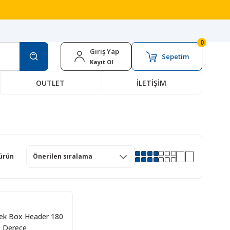
0
Giriş Yap
Sepetim
Kayıt Ol
OUTLET
İLETİŞİM
ürün
kek Box Header 180
Derece