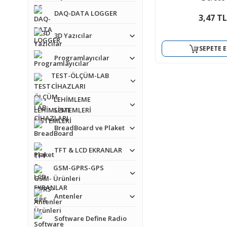
DAQ-DATA LOGGER
3,47 TL
3D Yazıcılar
SEPETE E
Programlayıcılar
TEST-ÖLÇÜM-LAB
CİHAZLARI
LEHİMLEME
SİSTEMLERİ
BreadBoard ve Plaket
TFT & LCD EKRANLAR
GSM-GPRS-GPS
Ürünleri
Antenler
Software Define Radio