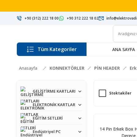
+90 (312) 222 18 00
+90 312 222 18 02
info@elektrovad
Tüm Kategoriler
ANA SAYFA
Anasayfa
KONNEKTÖRLER
PİN HEADER
Er
GELİŞTİRME KARTLARI
Stoktakiler
ELEKTRONİK KARTLAR
EĞİTİM SETLERİ
14 Pin Erkek Box 
Endüstriyel PC
Derece