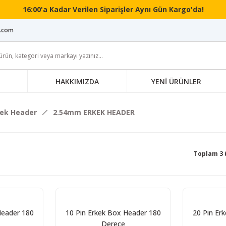
16:00'a Kadar Verilen Siparişler Aynı Gün Kargo'da!
i.com
HAKKIMIZDA
YENİ ÜRÜNLER
kek Header
2.54mm ERKEK HEADER
Toplam 3 
Header 180
10 Pin Erkek Box Header 180
20 Pin Er
Derece