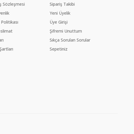
ış Sözleşmesi
Sipariş Takibi
venlik
Yeni Üyelik
 Politikası
Üye Girişi
slimat
Şifremi Unuttum
rı
Sıkça Sorulan Sorular
Şartları
Sepetiniz