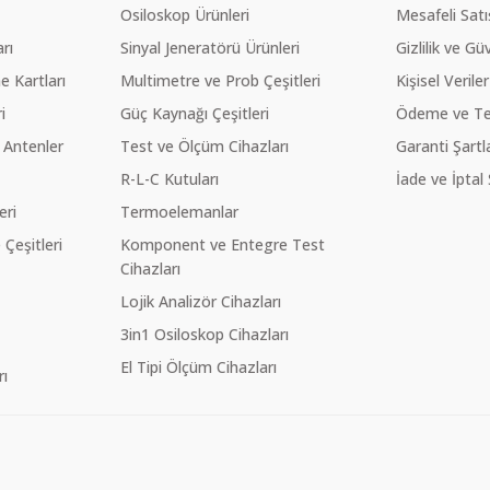
Osiloskop Ürünleri
Mesafeli Sat
rı
Sinyal Jeneratörü Ürünleri
Gizlilik ve Gü
 Kartları
Multimetre ve Prob Çeşitleri
Kişisel Veriler
i
Güç Kaynağı Çeşitleri
Ödeme ve Te
 Antenler
Test ve Ölçüm Cihazları
Garanti Şartla
R-L-C Kutuları
İade ve İptal 
eri
Termoelemanlar
eşitleri
Komponent ve Entegre Test
Cihazları
Lojik Analizör Cihazları
3in1 Osiloskop Cihazları
El Tipi Ölçüm Cihazları
ı