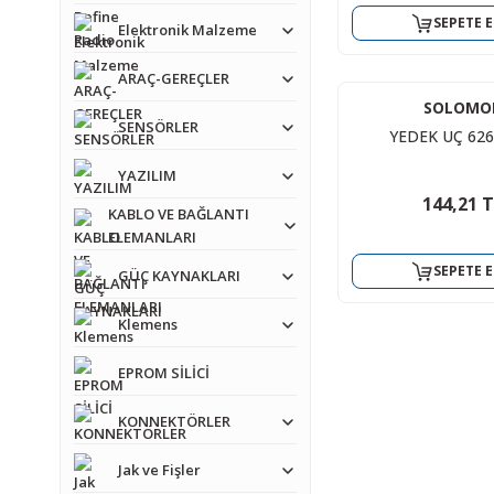
SEPETE E
Elektronik Malzeme
ARAÇ-GEREÇLER
SOLOMO
SENSÖRLER
YEDEK UÇ 626 
YAZILIM
144,21 
KABLO VE BAĞLANTI
ELEMANLARI
SEPETE E
GÜÇ KAYNAKLARI
Klemens
EPROM SİLİCİ
KONNEKTÖRLER
Jak ve Fişler