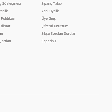
ış Sözleşmesi
Sipariş Takibi
venlik
Yeni Üyelik
 Politikası
Üye Girişi
slimat
Şifremi Unuttum
rı
Sıkça Sorulan Sorular
Şartları
Sepetiniz