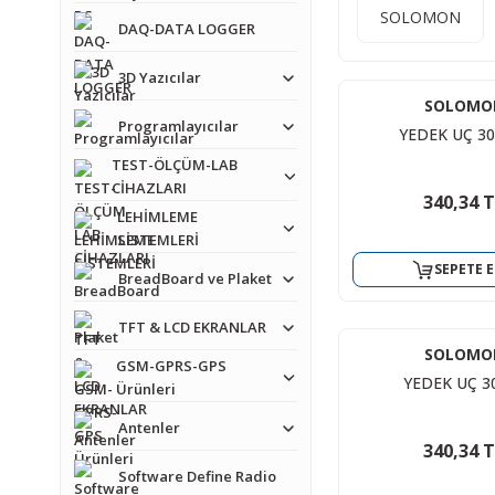
SOLOMON
DAQ-DATA LOGGER
3D Yazıcılar
SOLOMO
Programlayıcılar
YEDEK UÇ 30
TEST-ÖLÇÜM-LAB
CİHAZLARI
340,34 
LEHİMLEME
SİSTEMLERİ
SEPETE E
BreadBoard ve Plaket
TFT & LCD EKRANLAR
SOLOMO
GSM-GPRS-GPS
YEDEK UÇ 3
Ürünleri
Antenler
340,34 
Software Define Radio