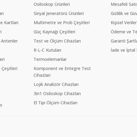
Osiloskop Ürünleri
Mesafeli Sat
rı
Sinyal Jeneratörü Ürünleri
Gizlilik ve Gü
 Kartları
Multimetre ve Prob Çeşitleri
Kişisel Veriler
i
Güç Kaynağı Çeşitleri
Ödeme ve Te
 Antenler
Test ve Ölçüm Cihazları
Garanti Şartla
R-L-C Kutuları
İade ve İptal 
eri
Termoelemanlar
eşitleri
Komponent ve Entegre Test
Cihazları
Lojik Analizör Cihazları
3in1 Osiloskop Cihazları
El Tipi Ölçüm Cihazları
ı