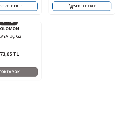
SEPETE EKLE
SEPETE EKLE
TÜKENDİ
SOLOMON
VYA UÇ G2
73,05 TL
TOKTA YOK