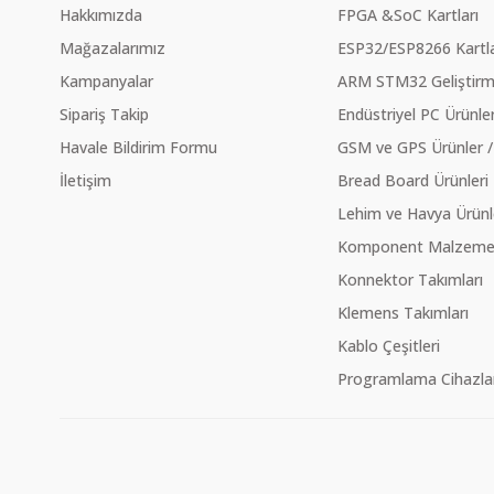
Hakkımızda
FPGA &SoC Kartları
Mağazalarımız
ESP32/ESP8266 Kartla
Kampanyalar
ARM STM32 Geliştirme
Sipariş Takip
Endüstriyel PC Ürünler
Havale Bildirim Formu
GSM ve GPS Ürünler /
İletişim
Bread Board Ürünleri
Lehim ve Havya Ürünl
Komponent Malzeme Ç
Konnektor Takımları
Klemens Takımları
Kablo Çeşitleri
Programlama Cihazlar