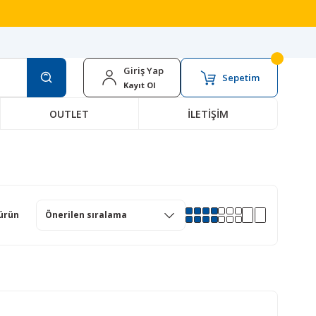
Giriş Yap
Sepetim
Kayıt Ol
OUTLET
İLETİŞİM
ürün