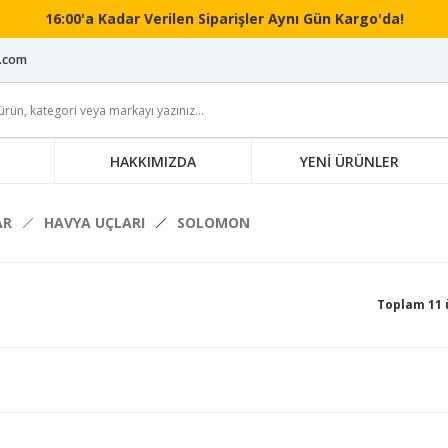
16:00'a Kadar Verilen Siparişler Aynı Gün Kargo'da!
i.com
HAKKIMIZDA
YENİ ÜRÜNLER
AR
HAVYA UÇLARI
SOLOMON
Toplam 11 