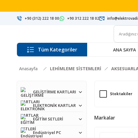
+90 (312) 222 18 00
+90 312 222 18 02
info@elektrovad
Tüm Kategoriler
ANA SAYFA
Anasayfa
LEHİMLEME SİSTEMLERİ
AKSESUARL
GELİŞTİRME KARTLARI
Stoktakiler
ELEKTRONİK KARTLAR
Markalar
EĞİTİM SETLERİ
Endüstriyel PC