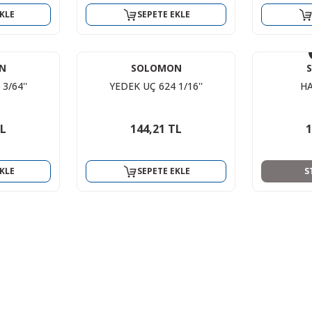
KLE
SEPETE EKLE
N
SOLOMON
3/64''
YEDEK UÇ 624 1/16''
HA
TL
144,21 TL
1
KLE
SEPETE EKLE
S