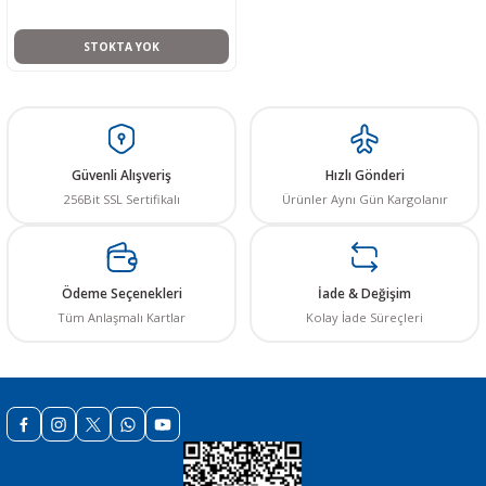
STOKTA YOK
 THYRISTOR
Güvenli Alışveriş
Hızlı Gönderi
TANSIYOMETRE
256Bit SSL Sertifikalı
Ürünler Aynı Gün Kargolanır
rü
Ödeme Seçenekleri
İade & Değişim
Tüm Anlaşmalı Kartlar
Kolay İade Süreçleri
ÖR