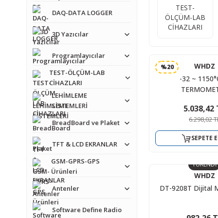
TEST-
DAQ-DATA LOGGER
ÖLÇÜM-LAB
CİHAZLARI
3D Yazıcılar
Programlayıcılar
WHDZ
%20
TEST-ÖLÇÜM-LAB
-32 ~ 1150°
CİHAZLARI
TERMOME
LEHİMLEME
SİSTEMLERİ
5.038,42 
6.298,02 T
BreadBoard ve Plaket
SEPETE E
TFT & LCD EKRANLAR
GSM-GPRS-GPS
TÜKENDİ
Ürünleri
WHDZ
DT-9208T Dijital 
Antenler
Software Define Radio