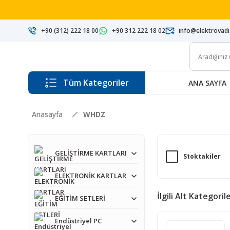
+90 (312) 222 18 00
+90 312 222 18 02
info@elektrovad
Tüm Kategoriler
ANA SAYFA
Anasayfa
WHDZ
GELİŞTİRME KARTLARI
Stoktakiler
ELEKTRONİK KARTLAR
İlgili Alt Kategoril
EĞİTİM SETLERİ
Endüstriyel PC