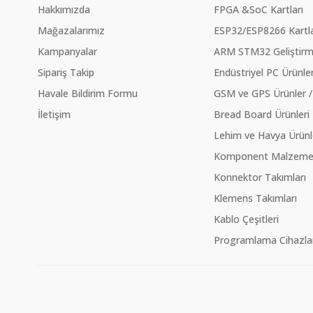
Hakkımızda
FPGA &SoC Kartları
Mağazalarımız
ESP32/ESP8266 Kartla
Kampanyalar
ARM STM32 Geliştirme
Sipariş Takip
Endüstriyel PC Ürünler
Havale Bildirim Formu
GSM ve GPS Ürünler /
İletişim
Bread Board Ürünleri
Lehim ve Havya Ürünl
Komponent Malzeme Ç
Konnektor Takımları
Klemens Takımları
Kablo Çeşitleri
Programlama Cihazlar