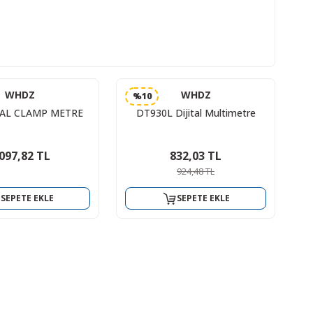
WHDZ
WHDZ
%10
İTAL CLAMP METRE
DT930L Dijital Multimetre
.097,82 TL
832,03 TL
924,48 TL
SEPETE EKLE
SEPETE EKLE