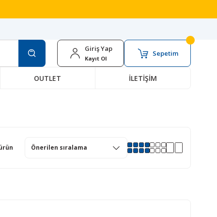
Giriş Yap
Sepetim
Kayıt Ol
OUTLET
İLETİŞİM
ürün