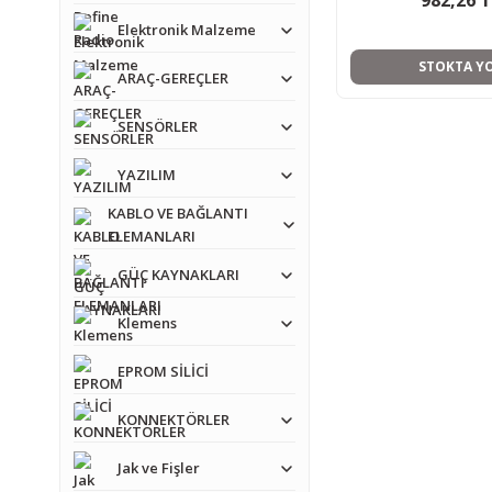
982,26 
Elektronik Malzeme
STOKTA Y
ARAÇ-GEREÇLER
SENSÖRLER
YAZILIM
KABLO VE BAĞLANTI
ELEMANLARI
GÜÇ KAYNAKLARI
Klemens
EPROM SİLİCİ
KONNEKTÖRLER
Jak ve Fişler