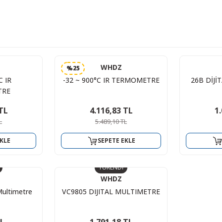
WHDZ
%25
C IR
-32 ~ 900°C IR TERMOMETRE
26B DİJ
TRE
TL
4.116,83 TL
1
L
5.489,10 TL
KLE
SEPETE EKLE
TÜKENDİ
WHDZ
Multimetre
VC9805 DIJITAL MULTIMETRE