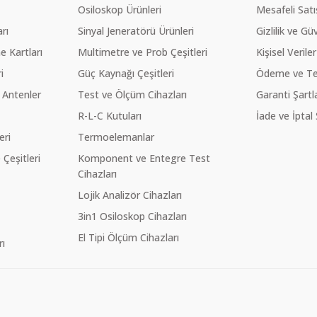
Osiloskop Ürünleri
Mesafeli Sat
rı
Sinyal Jeneratörü Ürünleri
Gizlilik ve Gü
 Kartları
Multimetre ve Prob Çeşitleri
Kişisel Veriler
i
Güç Kaynağı Çeşitleri
Ödeme ve Te
 Antenler
Test ve Ölçüm Cihazları
Garanti Şartla
R-L-C Kutuları
İade ve İptal 
eri
Termoelemanlar
eşitleri
Komponent ve Entegre Test
Cihazları
Lojik Analizör Cihazları
3in1 Osiloskop Cihazları
El Tipi Ölçüm Cihazları
ı