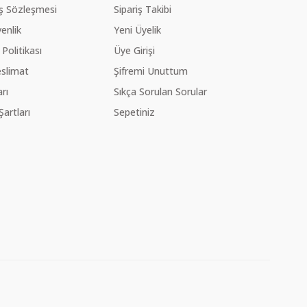
ış Sözleşmesi
Sipariş Takibi
venlik
Yeni Üyelik
 Politikası
Üye Girişi
slimat
Şifremi Unuttum
rı
Sıkça Sorulan Sorular
Şartları
Sepetiniz