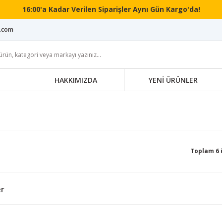
16:00'a Kadar Verilen Siparişler Aynı Gün Kargo'da!
i.com
HAKKIMIZDA
YENİ ÜRÜNLER
Toplam 6 
er