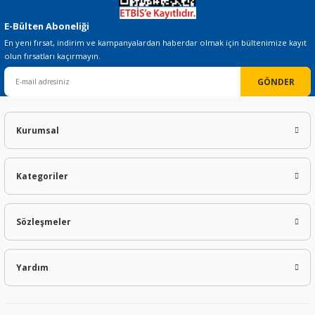
E-Bülten Aboneliği
En yeni fırsat, indirim ve kampanyalardan haberdar olmak için bültenimize kayıt
olun fırsatları kaçırmayın.
 THYRISTOR
GÖNDER
TANSIYOMETRE
Kurumsal
rü
Kategoriler
Sözleşmeler
ÖR
Yardım