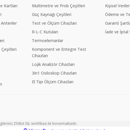
 Kartları
Multimetre ve Prob Çeşitleri
Kişisel Veriler
i
Güç Kaynağı Çeşitleri
Ödeme ve Te
 Antenler
Test ve Ölçüm Cihazları
Garanti Şartla
R-L-C Kutuları
İade ve İptal 
eri
Termoelemanlar
eşitleri
Komponent ve Entegre Test
Cihazları
Lojik Analizör Cihazları
3in1 Osiloskop Cihazları
El Tipi Ölçüm Cihazları
ı
ileriniz 256bit SSL sertifikası ile korunmaktadır.