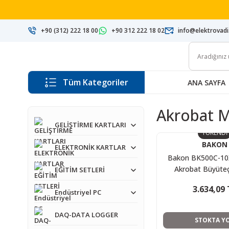
+90 (312) 222 18 00
+90 312 222 18 02
info@elektrovad
Tüm Kategoriler
ANA SAYFA
Akrobat M
GELİŞTİRME KARTLARI
TÜKENDİ
BAKON
ELEKTRONİK KARTLAR
Bakon BK500C-10X
Akrobat Büyüte
EĞİTİM SETLERİ
3.634,09 
Endüstriyel PC
DAQ-DATA LOGGER
STOKTA Y