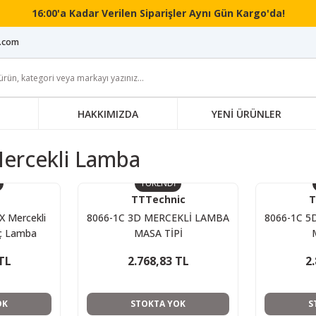
16:00'a Kadar Verilen Siparişler Aynı Gün Kargo'da!
i.com
HAKKIMIZDA
YENİ ÜRÜNLER
ercekli Lamba
TÜKENDİ
TTTechnic
T
 Mercekli
8066-1C 3D MERCEKLİ LAMBA
8066-1C 5
ç Lamba
MASA TİPİ
TL
2.768,83 TL
2
OK
STOKTA YOK
S