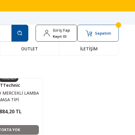
Giriş Yap
Sepetim
Kayıt Ol
OUTLET
İLETİŞİM
TÜKENDİ
TTechnic
D MERCEKLİ LAMBA
MASA TİPİ
.884,20 TL
TOKTA YOK