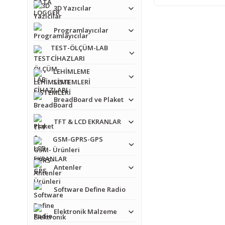
3D Yazıcılar
Programlayıcılar
TEST-ÖLÇÜM-LAB
CİHAZLARI
LEHİMLEME
SİSTEMLERİ
BreadBoard ve Plaket
TFT & LCD EKRANLAR
GSM-GPRS-GPS
Ürünleri
Antenler
Software Define Radio
Elektronik Malzeme