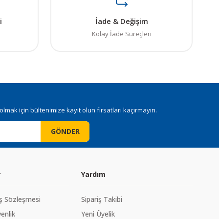
i
İade & Değişim
Kolay İade Süreçleri
mak için bültenimize kayıt olun fırsatları kaçırmayın.
GÖNDER
r
Yardım
ış Sözleşmesi
Sipariş Takibi
venlik
Yeni Üyelik