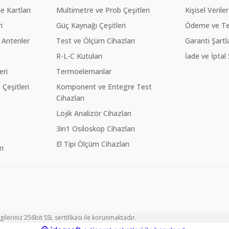
 Kartları
Multimetre ve Prob Çeşitleri
Kişisel Veriler
i
Güç Kaynağı Çeşitleri
Ödeme ve Te
 Antenler
Test ve Ölçüm Cihazları
Garanti Şartla
R-L-C Kutuları
İade ve İptal 
eri
Termoelemanlar
eşitleri
Komponent ve Entegre Test
Cihazları
Lojik Analizör Cihazları
3in1 Osiloskop Cihazları
El Tipi Ölçüm Cihazları
ı
ileriniz 256bit SSL sertifikası ile korunmaktadır.