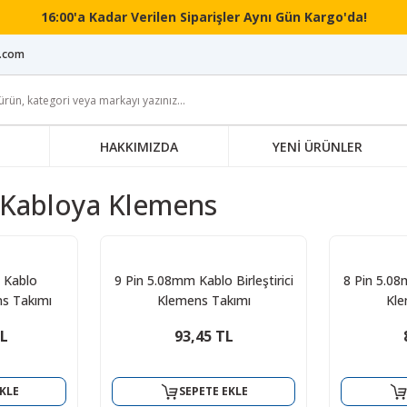
16:00'a Kadar Verilen Siparişler Aynı Gün Kargo'da!
i.com
HAKKIMIZDA
YENİ ÜRÜNLER
 Kabloya Klemens
 Kablo
9 Pin 5.08mm Kablo Birleştirici
8 Pin 5.08m
ens Takımı
Klemens Takımı
Kle
TL
93,45 TL
KLE
SEPETE EKLE