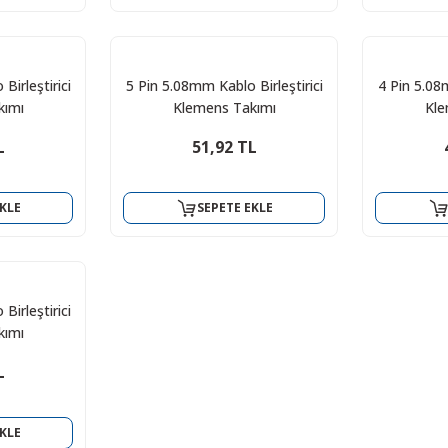
Birleştirici
5 Pin 5.08mm Kablo Birleştirici
4 Pin 5.08m
kımı
Klemens Takımı
Kle
L
51,92 TL
KLE
SEPETE EKLE
Birleştirici
kımı
L
KLE