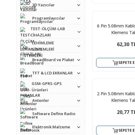
3D Yazıcılar
Programlayıcılar
6 Pin 5.08mm Kablo 
TEST-ÖLÇÜM-LAB
Klemens Ta
CİHAZLARI
LEHİMLEME
62,30 T
SİSTEMLERİ
BreadBoard ve Plaket
SEPETE E
TFT & LCD EKRANLAR
GSM-GPRS-GPS
Ürünleri
2 Pin 5.08mm Kablo 
Klemens Ta
Antenler
20,77 T
Software Define Radio
Elektronik Malzeme
SEPETE E