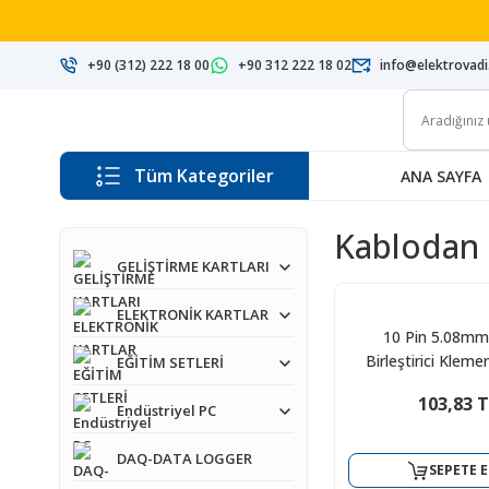
+90 (312) 222 18 00
+90 312 222 18 02
info@elektrovad
Tüm Kategoriler
ANA SAYFA
Kablodan
GELİŞTİRME KARTLARI
ELEKTRONİK KARTLAR
10 Pin 5.08mm
Birleştirici Klem
EĞİTİM SETLERİ
103,83 
Endüstriyel PC
DAQ-DATA LOGGER
SEPETE E