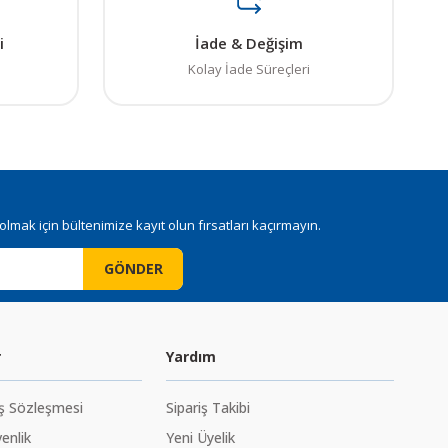
i
İade & Değişim
Kolay İade Süreçleri
mak için bültenimize kayıt olun fırsatları kaçırmayın.
GÖNDER
r
Yardım
ış Sözleşmesi
Sipariş Takibi
venlik
Yeni Üyelik