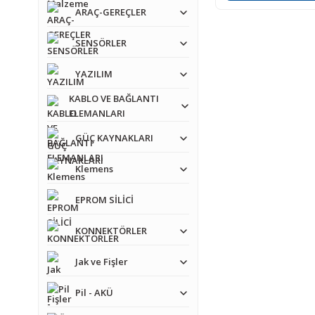
ARAÇ-GEREÇLER
SENSÖRLER
YAZILIM
KABLO VE BAĞLANTI
ELEMANLARI
GÜÇ KAYNAKLARI
Klemens
EPROM SİLİCİ
KONNEKTÖRLER
Jak ve Fişler
Pil - AKÜ