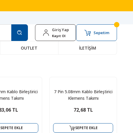
Giriş Yap
Sepetim
Kayıt Ol
OUTLET
İLETİŞİM
m Kablo Birleştirici
7 Pin 5.08mm Kablo Birleştirici
mens Takımı
Klemens Takımı
83,06 TL
72,68 TL
SEPETE EKLE
SEPETE EKLE