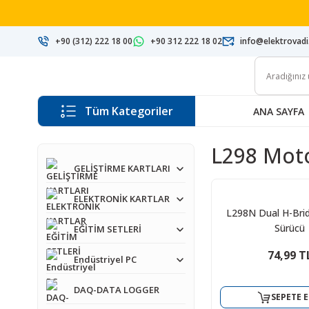
+90 (312) 222 18 00
+90 312 222 18 02
info@elektrovad
Tüm Kategoriler
ANA SAYFA
L298 Mot
GELİŞTİRME KARTLARI
ELEKTRONİK KARTLAR
L298N Dual H-Bri
Sürücü
EĞİTİM SETLERİ
74,99 T
Endüstriyel PC
DAQ-DATA LOGGER
SEPETE E