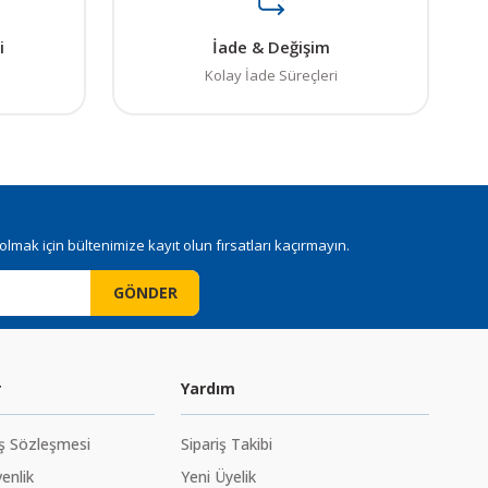
i
İade & Değişim
Kolay İade Süreçleri
mak için bültenimize kayıt olun fırsatları kaçırmayın.
GÖNDER
r
Yardım
ış Sözleşmesi
Sipariş Takibi
venlik
Yeni Üyelik