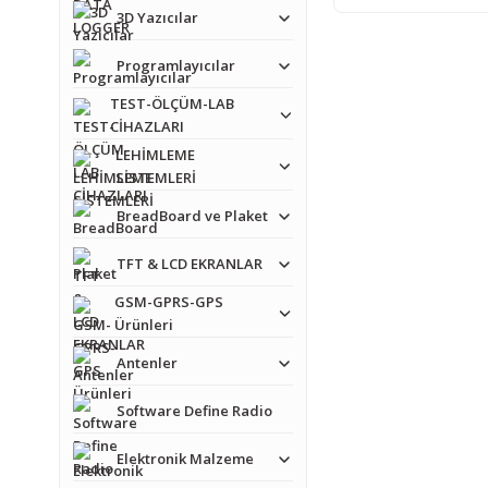
3D Yazıcılar
Programlayıcılar
TEST-ÖLÇÜM-LAB
CİHAZLARI
LEHİMLEME
SİSTEMLERİ
BreadBoard ve Plaket
TFT & LCD EKRANLAR
GSM-GPRS-GPS
Ürünleri
Antenler
Software Define Radio
Elektronik Malzeme