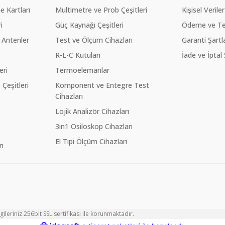
 Kartları
Multimetre ve Prob Çeşitleri
Kişisel Veriler
i
Güç Kaynağı Çeşitleri
Ödeme ve Te
 Antenler
Test ve Ölçüm Cihazları
Garanti Şartla
R-L-C Kutuları
İade ve İptal 
eri
Termoelemanlar
eşitleri
Komponent ve Entegre Test
Cihazları
Lojik Analizör Cihazları
3in1 Osiloskop Cihazları
El Tipi Ölçüm Cihazları
ı
ileriniz 256bit SSL sertifikası ile korunmaktadır.