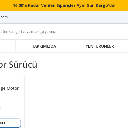
16:00'a Kadar Verilen Siparişler Aynı Gün Kargo'da!
i.com
HAKKIMIZDA
YENİ ÜRÜNLER
or Sürücü
dge Motor
L
KLE