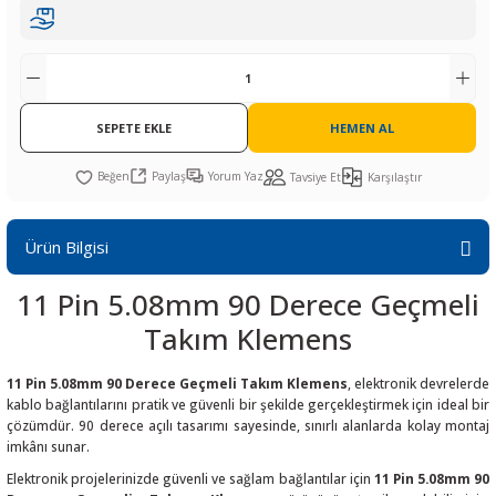
R
L KARTLARI
CİHAZLARI
r
 Dönüştürücü
TÖRLER
ETHERNET KARTLARI
XILINX
SICAK HAVA KOLU
POWER SUPPLY ICs
ÖRLERİ
RLER
CAN & LIN KARTLARI
SICAK HAVA UÇLARI
REGÜLATOR
SEPETE EKLE
HEMEN AL
TLARI
R
OLARI
KONNEKTÖR KARTLAR
TAMİR PEDİ
SÜRÜCÜ ICs
Paylaş
Yorum Yaz
Tavsiye Et
Karşılaştır
RI
LIPS
LOSU
IRDA KARTLARI
VAKUM UÇLARI
YÜKSELTEÇ ICs
ZAMAN TUTUCU
Ürün Bilgisi
11 Pin 5.08mm 90 Derece Geçmeli
İ
NIK
R
Takım Klemens
LAR
ı
11 Pin 5.08mm 90 Derece Geçmeli Takım Klemens
, elektronik devrelerde
kablo bağlantılarını pratik ve güvenli bir şekilde gerçekleştirmek için ideal bir
çözümdür. 90 derece açılı tasarımı sayesinde, sınırlı alanlarda kolay montaj
imkânı sunar.
Elektronik projelerinizde güvenli ve sağlam bağlantılar için
11 Pin 5.08mm 90