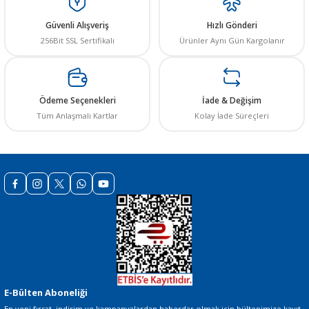
Ürün açıklamasında eksik bilgiler bulunuyor.
Güvenli Alışveriş
Hızlı Gönderi
Ürün bilgilerinde hatalar bulunuyor.
256Bit SSL Sertifikalı
Ürünler Aynı Gün Kargolanır
Ürün fiyatı diğer sitelerden daha pahalı.
Bu ürüne benzer farklı alternatifler olmalı.
Ödeme Seçenekleri
İade & Değişim
Tüm Anlaşmalı Kartlar
Kolay İade Süreçleri
Gönder
E-Bülten Aboneliği
En yeni fırsat, indirim ve kampanyalardan haberdar olmak için bültenimize kayıt