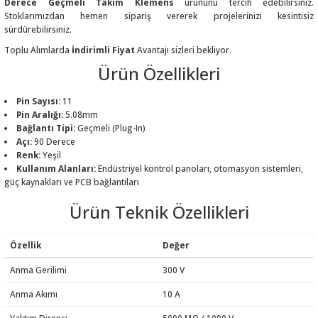
Derece Geçmeli Takım Klemens
ürününü tercih edebilirsiniz.
Stoklarımızdan hemen sipariş vererek projelerinizi kesintisiz
sürdürebilirsiniz.
Toplu Alımlarda
İndirimli Fiyat
Avantajı sizleri bekliyor.
Ürün Özellikleri
 THYRISTOR
Pin Sayısı:
11
Pin Aralığı:
5.08mm
TANSIYOMETRE
Bağlantı Tipi:
Geçmeli (Plug-In)
Açı:
90 Derece
rü
Renk:
Yeşil
Kullanım Alanları:
Endüstriyel kontrol panoları, otomasyon sistemleri,
güç kaynakları ve PCB bağlantıları
Ürün Teknik Özellikleri
Özellik
Değer
ÖR
Anma Gerilimi
300 V
Anma Akımı
10 A