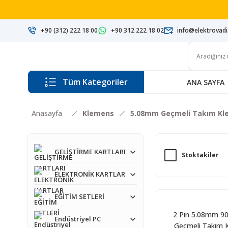
+90 (312) 222 18 00
+90 312 222 18 02
info@elektrovad
Tüm Kategoriler
ANA SAYFA
Anasayfa
Klemens
5.08mm Geçmeli Takım K
GELİŞTİRME KARTLARI
Stoktakiler
ELEKTRONİK KARTLAR
EĞİTİM SETLERİ
2 Pin 5.08mm 9
Endüstriyel PC
Geçmeli Takım 