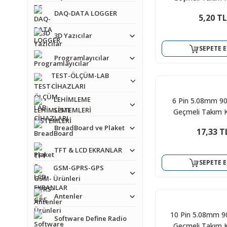
DAQ-DATA LOGGER
5,20 TL
3D Yazıcılar
SEPETE E
Programlayıcılar
TEST-ÖLÇÜM-LAB
CİHAZLARI
LEHİMLEME
6 Pin 5.08mm 9
SİSTEMLERİ
Geçmeli Takım 
BreadBoard ve Plaket
17,33 T
TFT & LCD EKRANLAR
SEPETE E
GSM-GPRS-GPS
Ürünleri
Antenler
10 Pin 5.08mm 9
Software Define Radio
Geçmeli Takım 