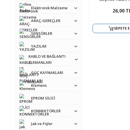
Elektronik Malzeme
26,00 T
ARAÇ-GEREÇLER
SEPETE E
SENSÖRLER
YAZILIM
KABLO VE BAĞLANTI
ELEMANLARI
GÜÇ KAYNAKLARI
Klemens
EPROM SİLİCİ
KONNEKTÖRLER
Jak ve Fişler