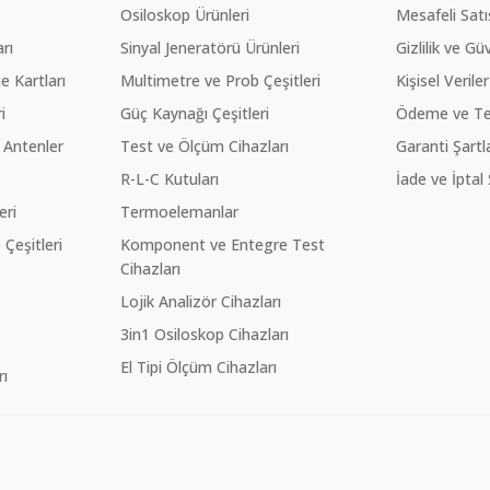
Osiloskop Ürünleri
Mesafeli Sat
rı
Sinyal Jeneratörü Ürünleri
Gizlilik ve Gü
 Kartları
Multimetre ve Prob Çeşitleri
Kişisel Veriler
i
Güç Kaynağı Çeşitleri
Ödeme ve Te
 Antenler
Test ve Ölçüm Cihazları
Garanti Şartla
R-L-C Kutuları
İade ve İptal 
eri
Termoelemanlar
eşitleri
Komponent ve Entegre Test
Cihazları
Lojik Analizör Cihazları
3in1 Osiloskop Cihazları
El Tipi Ölçüm Cihazları
ı