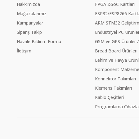
Hakkımızda
FPGA &SoC Kartları
Mağazalarımız
ESP32/ESP8266 Kartla
Kampanyalar
ARM STM32 Geliştirme
Sipariş Takip
Endüstriyel PC Ürünler
Havale Bildirim Formu
GSM ve GPS Ürünler /
İletişim
Bread Board Ürünleri
Lehim ve Havya Ürünl
Komponent Malzeme Ç
Konnektor Takımları
Klemens Takımları
Kablo Çeşitleri
Programlama Cihazlar