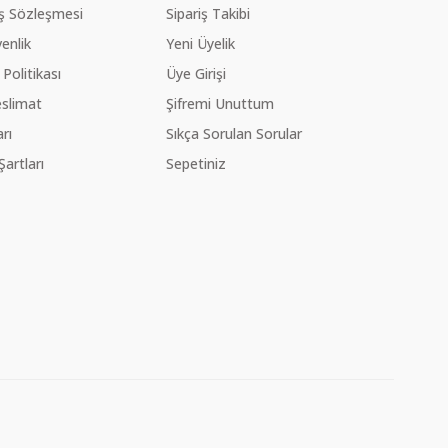
ış Sözleşmesi
Sipariş Takibi
venlik
Yeni Üyelik
 Politikası
Üye Girişi
slimat
Şifremi Unuttum
rı
Sıkça Sorulan Sorular
Şartları
Sepetiniz