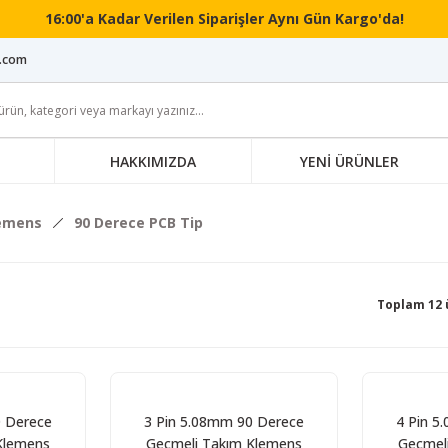
16:00'a Kadar Verilen Siparişler Aynı Gün Kargo'da!
i.com
HAKKIMIZDA
YENİ ÜRÜNLER
lemens
90 Derece PCB Tip
Toplam 12 
0 Derece
3 Pin 5.08mm 90 Derece
4 Pin 5
Klemens
Geçmeli Takım Klemens
Geçmel