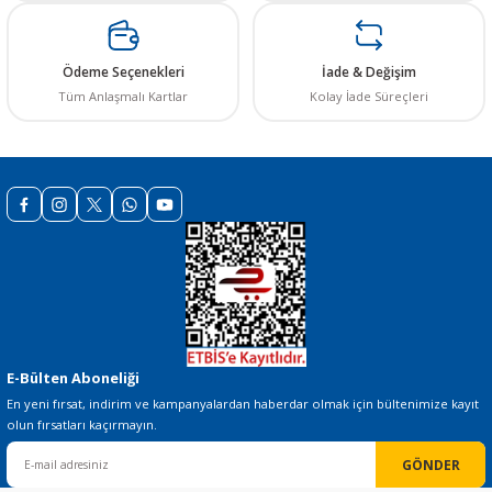
Ürün açıklamasında eksik bilgiler bulunuyor.
Ürün bilgilerinde hatalar bulunuyor.
Ödeme Seçenekleri
İade & Değişim
Ürün fiyatı diğer sitelerden daha pahalı.
Tüm Anlaşmalı Kartlar
Kolay İade Süreçleri
Bu ürüne benzer farklı alternatifler olmalı.
Gönder
E-Bülten Aboneliği
En yeni fırsat, indirim ve kampanyalardan haberdar olmak için bültenimize kayıt
olun fırsatları kaçırmayın.
GÖNDER