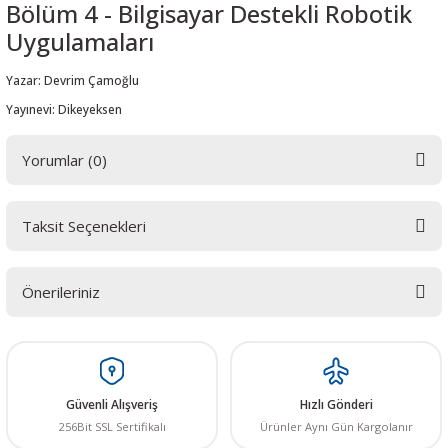
Bölüm 4 - Bilgisayar Destekli Robotik
Uygulamaları
Yazar: Devrim Çamoğlu
Yayınevi: Dikeyeksen
 THYRISTOR
Yorumlar (0)
TANSIYOMETRE
rü
Taksit Seçenekleri
Bu ürüne ilk yorumu siz yapın! LÜTFEN Sorularınızı bu alana yazmayınız.
Sorularınız için info@elektrovadi.com
Önerileriniz
Yorum Yaz
Bu ürünün fiyat bilgisi, resim, ürün açıklamalarında ve diğer konularda
yetersiz gördüğünüz noktaları öneri formunu kullanarak tarafımıza
ÖR
iletebilirsiniz.
Görüş ve önerileriniz için teşekkür ederiz.
Güvenli Alışveriş
Hızlı Gönderi
256Bit SSL Sertifikalı
Ürünler Aynı Gün Kargolanır
Ürün resmi kalitesiz, bozuk veya görüntülenemiyor.