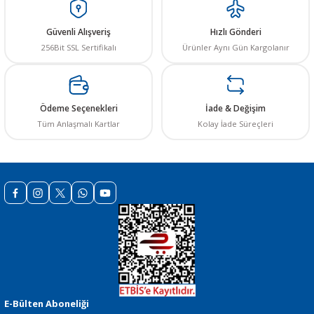
Güvenli Alışveriş
Hızlı Gönderi
256Bit SSL Sertifikalı
Ürünler Aynı Gün Kargolanır
 THYRISTOR
Ödeme Seçenekleri
İade & Değişim
TANSIYOMETRE
Tüm Anlaşmalı Kartlar
Kolay İade Süreçleri
rü
ÖR
E-Bülten Aboneliği