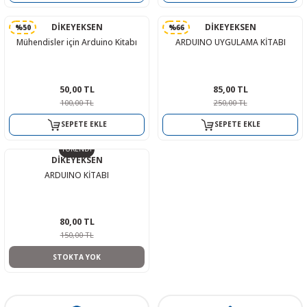
R
L KARTLARI
CİHAZLARI
r
 Dönüştürücü
TÖRLER
ETHERNET KARTLARI
XILINX
SICAK HAVA KOLU
POWER SUPPLY ICs
DİKEYEKSEN
DİKEYEKSEN
%50
%66
Mühendisler için Arduino Kitabı
ARDUINO UYGULAMA KİTABI
ÖRLERİ
RLER
CAN & LIN KARTLARI
SICAK HAVA UÇLARI
REGÜLATOR
TLARI
R
OLARI
KONNEKTÖR KARTLAR
TAMİR PEDİ
SÜRÜCÜ ICs
50,00 TL
85,00 TL
100,00 TL
250,00 TL
RI
LIPS
LOSU
IRDA KARTLARI
VAKUM UÇLARI
YÜKSELTEÇ ICs
SEPETE EKLE
SEPETE EKLE
TÜKENDİ
ZAMAN TUTUCU
DİKEYEKSEN
ARDUINO KİTABI
İ
NIK
R
LAR
ı
80,00 TL
150,00 TL
STOKTA YOK