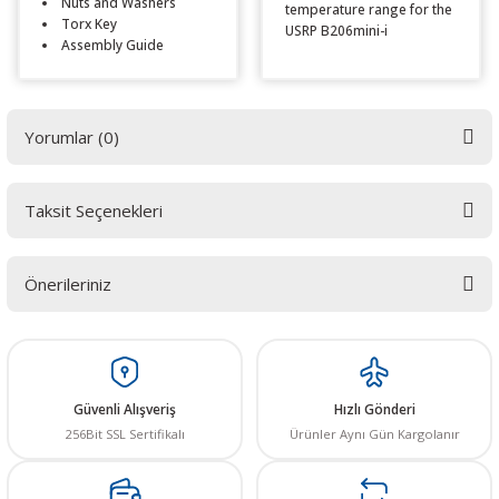
Nuts and Washers
temperature range for the
Torx Key
USRP B206mini-i
Assembly Guide
Yorumlar (0)
Taksit Seçenekleri
Bu ürüne ilk yorumu siz yapın! LÜTFEN Sorularınızı bu alana yazmayınız.
Sorularınız için info@elektrovadi.com
Önerileriniz
Yorum Yaz
Bu ürünün fiyat bilgisi, resim, ürün açıklamalarında ve diğer konularda
yetersiz gördüğünüz noktaları öneri formunu kullanarak tarafımıza
iletebilirsiniz.
Görüş ve önerileriniz için teşekkür ederiz.
Güvenli Alışveriş
Hızlı Gönderi
256Bit SSL Sertifikalı
Ürünler Aynı Gün Kargolanır
Ürün resmi kalitesiz, bozuk veya görüntülenemiyor.
Ürün açıklamasında eksik bilgiler bulunuyor.