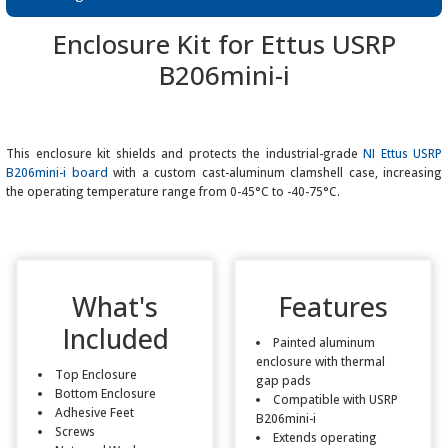
Enclosure Kit for Ettus USRP
B206mini-i
 THYRISTOR
This enclosure kit shields and protects the industrial-grade
NI Ettus USRP
TANSIYOMETRE
B206mini-i board
with a custom cast-aluminum clamshell case, increasing
the operating temperature range from 0-45°C to -40-75°C.
rü
What's
Features
Included
Painted aluminum
ÖR
enclosure with thermal
Top Enclosure
gap pads
Bottom Enclosure
Compatible with USRP
Adhesive Feet
B206mini-i
Screws
Extends operating