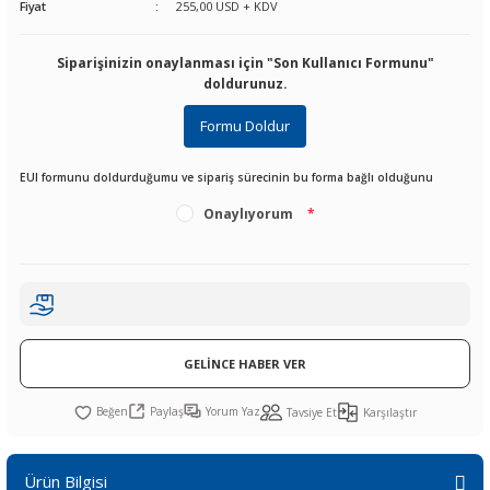
Fiyat
255,00 USD + KDV
R
L KARTLARI
CİHAZLARI
r
 Dönüştürücü
TÖRLER
ETHERNET KARTLARI
XILINX
SICAK HAVA KOLU
POWER SUPPLY ICs
Siparişinizin onaylanması için "Son Kullanıcı Formunu"
ÖRLERİ
RLER
CAN & LIN KARTLARI
SICAK HAVA UÇLARI
REGÜLATOR
doldurunuz.
Formu Doldur
TLARI
R
OLARI
KONNEKTÖR KARTLAR
TAMİR PEDİ
SÜRÜCÜ ICs
EUI formunu doldurduğumu ve sipariş sürecinin bu forma bağlı olduğunu
RI
LIPS
LOSU
IRDA KARTLARI
VAKUM UÇLARI
YÜKSELTEÇ ICs
Onaylıyorum
*
ZAMAN TUTUCU
İ
NIK
R
LAR
ı
GELİNCE HABER VER
Paylaş
Yorum Yaz
Tavsiye Et
Karşılaştır
Ürün Bilgisi