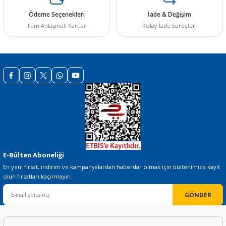
Ürün bilgilerinde hatalar bulunuyor.
Ödeme Seçenekleri
İade & Değişim
Ürün fiyatı diğer sitelerden daha pahalı.
Tüm Anlaşmalı Kartlar
Kolay İade Süreçleri
Bu ürüne benzer farklı alternatifler olmalı.
Gönder
E-Bülten Aboneliği
En yeni fırsat, indirim ve kampanyalardan haberdar olmak için bültenimize kayıt
olun fırsatları kaçırmayın.
GÖNDER