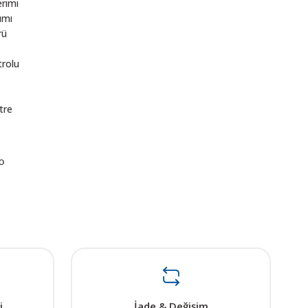
erimi
ımı
rü
trolu
tre
o
ı öneri formunu kullanarak tarafımıza iletebilirsiniz.
. Sorularınız için info@elektrovadi.com
i
İade & Değişim