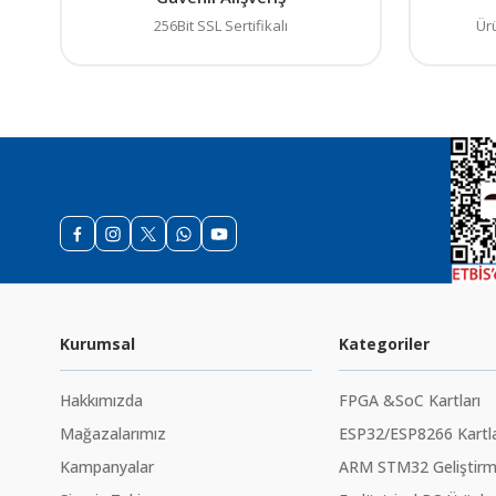
Ürün açıklamasında e
256Bit SSL Sertifikalı
Ür
Ürün bilgilerinde ha
Ürün fiyatı diğer sit
Bu ürüne benzer farkl
Kurumsal
Kategoriler
Hakkımızda
FPGA &SoC Kartları
Mağazalarımız
ESP32/ESP8266 Kartla
Kampanyalar
ARM STM32 Geliştirme