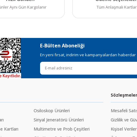
ksik bilgiler bulunuyor.
ünler Aynı Gün Kargolanır
Tüm Anlaşmalı Kartlar
talar bulunuyor.
elerden daha pahalı.
ı alternatifler olmalı.
E-Bülten Aboneliği
En yeni fırsat, indirim ve kampanyalardan haberdar ol
Gönder
Sözleşmele
Osiloskop Ürünleri
Mesafeli Sat
rı
Sinyal Jeneratörü Ürünleri
Gizlilik ve Gü
 Kartları
Multimetre ve Prob Çeşitleri
Kişisel Veriler