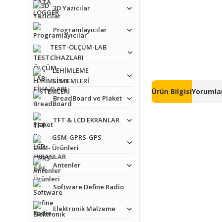
3D Yazıcılar
Programlayıcılar
TEST-ÖLÇÜM-LAB
CİHAZLARI
LEHİMLEME
SİSTEMLERİ
Ürün Bilgisi
Yorumlar
BreadBoard ve Plaket
TFT & LCD EKRANLAR
GSM-GPRS-GPS
Ürünleri
Antenler
Software Define Radio
Elektronik Malzeme