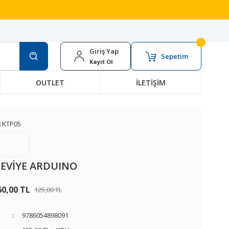
Giriş Yap
Sepetim
Kayıt Ol
OUTLET
İLETİŞİM
:
KTP05
 SEVİYE ARDUINO
60,00 TL
125,00 TL
9786054898091