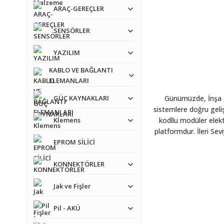
ARAÇ-GEREÇLER
SENSÖRLER
YAZILIM
KABLO VE BAĞLANTI
ELEMANLARI
GÜÇ KAYNAKLARI
Günümüzde, İnşa Bl
sistemlere doğru geli
Klemens
kodllu modüler elekt
platformdur. İleri Sevi
EPROM SİLİCİ
KONNEKTÖRLER
Jak ve Fişler
Pil - AKÜ