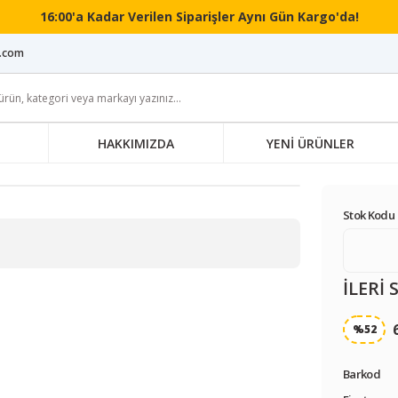
16:00'a Kadar Verilen Siparişler Aynı Gün Kargo'da!
i.com
HAKKIMIZDA
YENİ ÜRÜNLER
Stok Kodu 
İLERİ
%52
Barkod