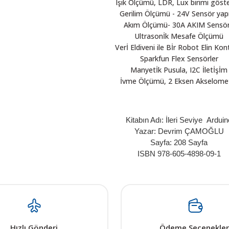
Işık Ölçümü, LDR, Lux birimi göst
Gerilim Ölçümü - 24V Sensör yap
Akım Ölçümü- 30A AKIM Sensö
Ultrasonİk Mesafe Ölçümü
Verİ Eldiveni ile Bİr Robot Elin Kon
Sparkfun Flex Sensörler
Manyetİk Pusula, I2C İletİşİm
İvme Ölçümü, 2 Eksen Akselome
Kitabın Adı: İleri Seviye Arduin
Yazar: Devrim ÇAMOĞLU
Sayfa: 208 Sayfa
ISBN 978-605-4898-09-1
 resim, ürün açıklamalarında ve diğer konularda yetersiz gördüğünüz noktalar
in teşekkür ederiz.
Bu ürüne ilk yorumu siz yapın! LÜTFEN Sorularınızı bu alana yazmayınız
, bozuk veya görüntülenemiyor.
Yorum Yaz
Hızlı Gönderi
Ödeme Seçenekler