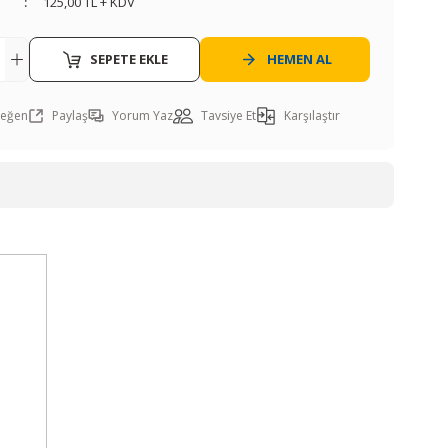
125,00 TL + KDV
SEPETE EKLE
HEMEN AL
Paylaş
Yorum Yaz
Tavsiye Et
Karşılaştır