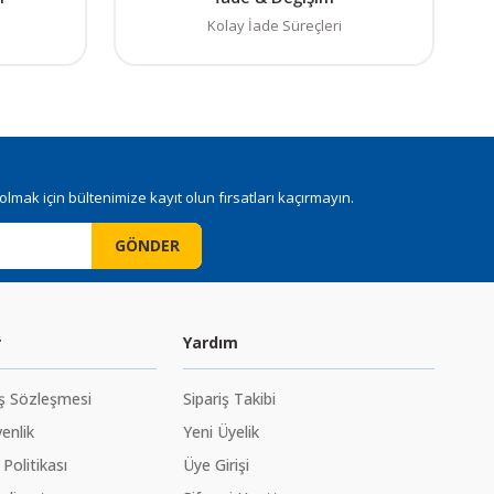
Kolay İade Süreçleri
mak için bültenimize kayıt olun fırsatları kaçırmayın.
GÖNDER
r
Yardım
ış Sözleşmesi
Sipariş Takibi
venlik
Yeni Üyelik
 Politikası
Üye Girişi