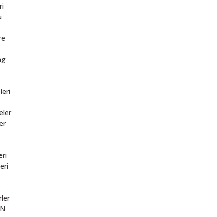
ri
u
re
ng
leri
eler
er
eri
eri
r
rler
AN